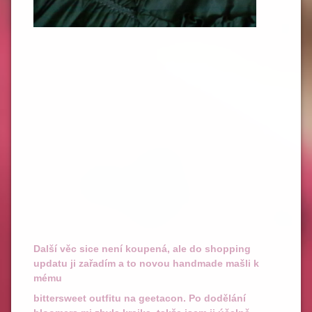
Nejvíce očekávaný balíček byly růžové boty z
AnnaHouse. Jsou samozřejmě z druhé ruky –
votočvohoz od Cherri, protože mám stále hrůzu z
celních poplatků. A druhá velmi očekávaná zásilka
– černá sukně z clothes cleaningu Terezky Saki.
Dále jsem si pak koupila strašně „cool“ sluneční
brýle. Chtěla jsem lenonky, ale vypadám v nich
jako Ozzy Osbourne. Tyhle hranaté mi taky nesedí,
ale lepší než vypadat jako moucha. S těmito
vypadám jako poloviční moucha. Pak mě napadlo
si vytůnit sukni na geetacon o růžovou čičinku.
Koupila jsem si tedy růžovou barvu na tmavý textil
a ještě černou na světlý – použila jsem ji na
modrou sukni s kamejí a L tote bag.
Další věc sice není koupená, ale do shopping
updatu ji zařadím a to novou handmade mašli k
mému
bittersweet outfitu na geetacon. Po dodělání