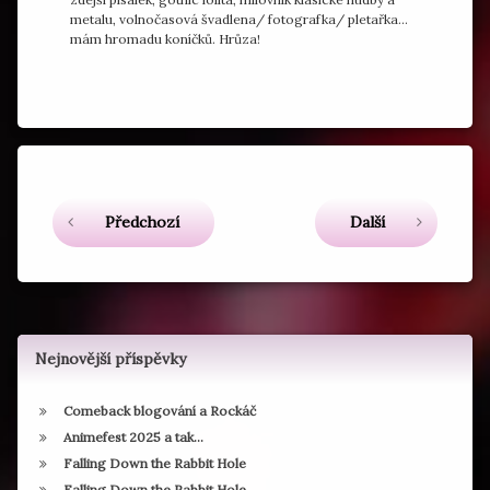
metalu, volnočasová švadlena/ fotografka/ pletařka...
mám hromadu koníčků. Hrůza!
Označeno
tagem
LolitaDiary
Čtěte dál
Předchozí
Další
Nejnovější příspěvky
Comeback blogování a Rockáč
Animefest 2025 a tak…
Falling Down the Rabbit Hole
Falling Down the Rabbit Hole