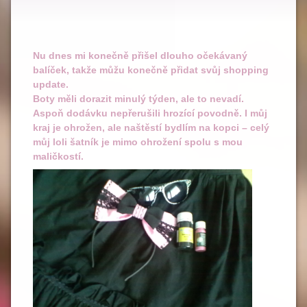
Nu dnes mi konečně přišel dlouho očekávaný
balíček, takže můžu konečně přidat svůj shopping
update.
Boty měli dorazit minulý týden, ale to nevadí.
Aspoň dodávku nepřerušili hrozící povodně. I můj
kraj je ohrožen, ale naštěstí bydlím na kopci – celý
můj loli šatník je mimo ohrožení spolu s mou
maličkostí.