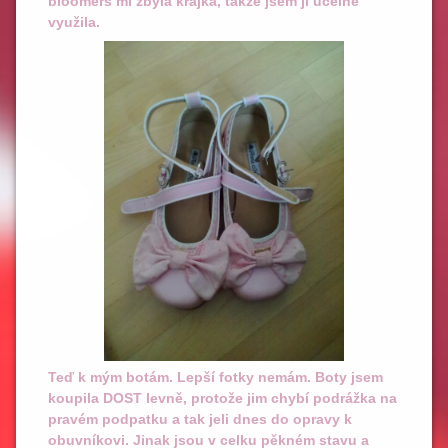
bloomers mi zbyla krajka, takže jsem ji účelně
využila.
Teď k mým botám. Lepší fotky nemám. Boty jsem
koupila DOST levně, protože jim chybí podrážka na
pravém podpatku a tak jeli dnes do opravy k
obuvníkovi. Jinak jsou v celku pěkném stavu a