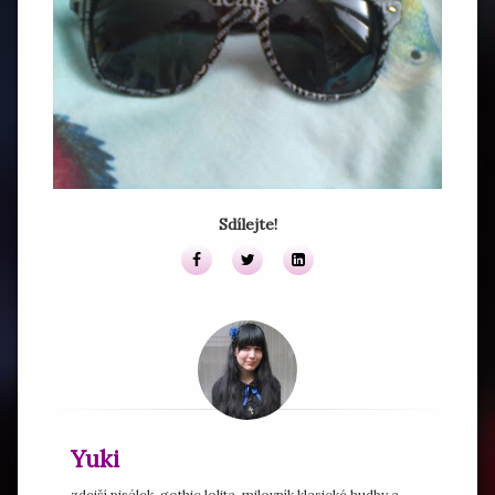
Sdílejte!
Facebook
Twitter
LinkedIn
Yuki
zdejší pisálek, gothic lolita, milovník klasické hudby a