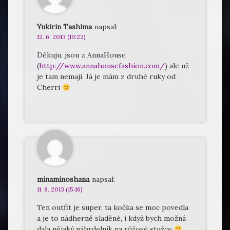
Yukirin Tashima
napsal:
12. 6. 2013 (19:22)
Děkuju, jsou z AnnaHouse
(
http://www.annahousefashion.com/
) ale už
je tam nemají. Já je mám z druhé ruky od
Cherri
minaminoshana
napsal:
11. 8. 2013 (15:16)
Ten outfit je super, ta kočka se moc povedla
a je to nádherně sladěné, i když bych možná
dala nějaký náhrdelník na růžové stužce