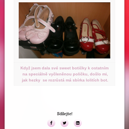
Když jsem dala své sweet botičky k ostatním
na speciálně vyčleněnou poličku, došlo mi,
jak hezky se rozrůstá má sbírka lolitích bot.
Sdílejte!
Facebook
Twitter
LinkedIn