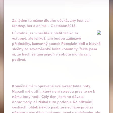
Za týden tu máme dlouho očekávaný festival
fantasy, her a anime – Geetacon2013.
Původně jsem nechtěla platit 200kč za
vstupné, ale jelikož tam budou zajímavé
přednášky, kamenný stánek Porcelain doll a hlavně
slečny ze severočeské lolita komunity, řekla jsem
si, že bych se tam aspoň v sobotu mohla zajít
podívat.
Konečně mám opravené své sweet lolita boty.
Napadl mě outfit, který není sweet a přes to se k
němu boty hodí. Celý den jsem ho dávala
dohromady, až získal tuto podobu. Na přiznání
českých lolitek někdo psal, že nechápe proč si
některé z nás dávají takovou práci s oblečením, ale