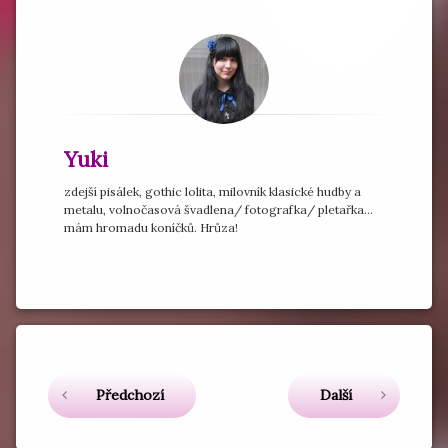
Yuki
zdejší pisálek, gothic lolita, milovník klasické hudby a
metalu, volnočasová švadlena/ fotografka/ pletařka...
mám hromadu koníčků. Hrůza!
Označeno
tagem
LolitaDiary
Čtěte dál
Předchozí
Další