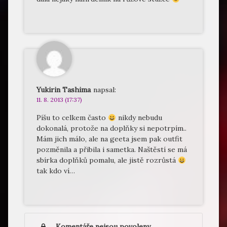
Yukirin Tashima
napsal:
11. 8. 2013 (17:37)
Píšu to celkem často
nikdy nebudu
dokonalá, protože na doplňky si nepotrpím..
Mám jich málo, ale na geeta jsem pak outfit
pozměnila a přibila i sametka. Naštěstí se má
sbírka doplňků pomalu, ale jistě rozrůstá
tak kdo ví…
Komentáře nejsou povoleny.