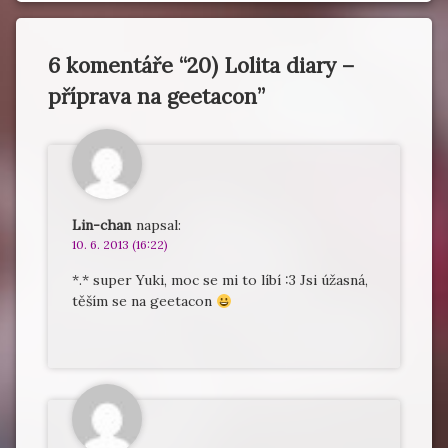
6 komentáře “
20) Lolita diary –
příprava na geetacon
”
Lin-chan
napsal:
10. 6. 2013 (16:22)
*.* super Yuki, moc se mi to líbí :3 Jsi úžasná,
těším se na geetacon