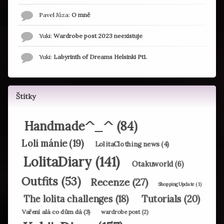
Pavel Jůza
:
O mně
Yuki
:
Wardrobe post 2023 neexistuje
Yuki
:
Labyrinth of Dreams Helsinki Pt1.
Štítky
Handmade^_^
(84)
Loli mánie
(19)
LolitaClothing news
(4)
LolitaDiary
(141)
Otakuworld
(6)
Outfits
(53)
Recenze
(27)
ShoppingUpdate
(1)
Tutorials
(20)
The lolita challenges
(18)
Vaření alá co dům dá
(3)
wardrobe post
(2)