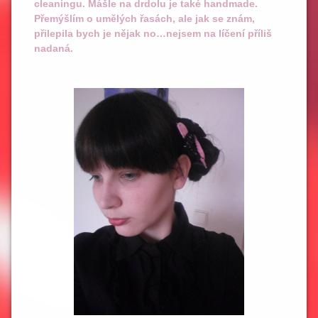
cleaningu. Mášle na drdolu je také handmade.
Přemýšlím o umělých řasách, ale jak se znám,
přilepila bych je nějak no…nejsem na líčení příliš
nadaná.