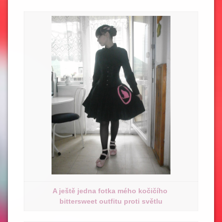
A ještě jedna fotka mého kočičího
bittersweet outfitu proti světlu