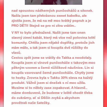
nad spoustou nádherných punčocháčů a silonek.
Našla jsem tam překrásnou sweet kabelku, ale
zjistila jsem, že má na mě moc krátký popruh a je
PRO DĚTI! Stejně se pro ni zítra vrátím..
V NY to bylo předražené. Našli jsme tam onen
slavný zimní kabát, který má více než polovina lolití
komunity. Chtěla jsem nějaké doplňky, protože jich
mám málo, a tak jsem si koupila dvě růžičky do
vlasů.
Cestou zpět jsme se vrátily do Takka a neodolaly.
Koupila jsem si vínové punčocháče s takovým moc
pěkným vzorem a černé růžičkové náušnice. Lin si
koupila vzorované černé punčocháče. Chytly jsme
to hezky. Zrovna byla v Takku 30% sleva na každý
produkt. Vážně jsem si dnešek s ní moc užila.
Musíme si to někdy zase zopakovat. A hlavně..
máme domluvené, že budeme v lolitě chodit třeba
do cukrárny, ať si Děčín zvyká a abychom
provětrali naše šatečky.