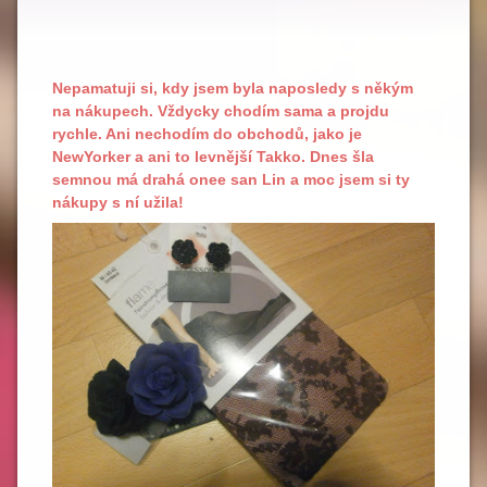
Nepamatuji si, kdy jsem byla naposledy s někým
na nákupech. Vždycky chodím sama a projdu
rychle. Ani nechodím do obchodů, jako je
NewYorker a ani to levnější Takko. Dnes šla
semnou má drahá onee san Lin a moc jsem si ty
nákupy s ní užila!