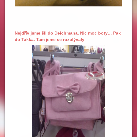
Nejdřív jsme šli do Deichmana. Nic moc boty… Pak
do Takka. Tam jsme se rozplývaly