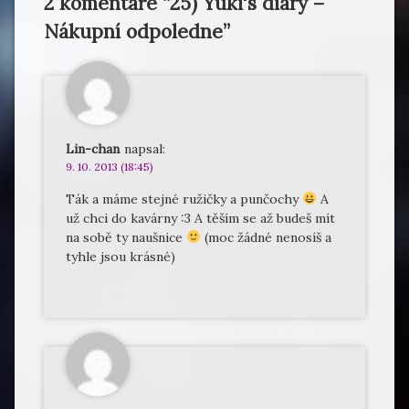
2 komentáře “
25) Yuki's diary –
Nákupní odpoledne
”
Lin-chan
napsal:
9. 10. 2013 (18:45)
Ták a máme stejné ružičky a punčochy
A
už chci do kavárny :3 A těším se až budeš mít
na sobě ty naušnice
(moc žádné nenosíš a
tyhle jsou krásné)