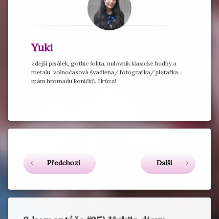
Yuki
zdejší pisálek, gothic lolita, milovník klasické hudby a
metalu, volnočasová švadlena/ fotografka/ pletařka...
mám hromadu koníčků. Hrůza!
Označeno
tagem
Yuki'sDiary
Čtěte dál
Předchozí
Další