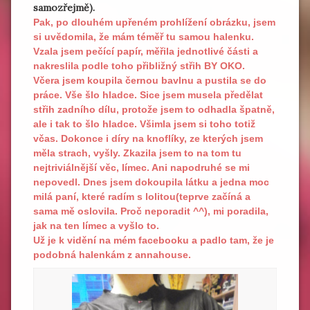
samozřejmě).
Pak, po dlouhém upřeném prohlížení obrázku, jsem
si uvědomila, že mám téměř tu samou halenku.
Vzala jsem pečící papír, měřila jednotlivé části a
nakreslila podle toho přibližný střih BY OKO.
Včera jsem koupila černou bavlnu a pustila se do
práce. Vše šlo hladce. Sice jsem musela předělat
střih zadního dílu, protože jsem to odhadla špatně,
ale i tak to šlo hladce. Všimla jsem si toho totiž
včas. Dokonce i díry na knoflíky, ze kterých jsem
měla strach, vyšly. Zkazila jsem to na tom tu
nejtriviálnější věc, límec. Ani napodruhé se mi
nepovedl. Dnes jsem dokoupila látku a jedna moc
milá paní, které radím s lolitou(teprve začíná a
sama mě oslovila. Proč neporadit ^^), mi poradila,
jak na ten límec a vyšlo to.
Už je k vidění na mém facebooku a padlo tam, že je
podobná halenkám z annahouse.