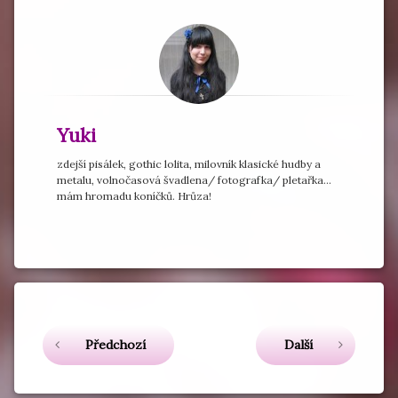
Yuki
zdejší pisálek, gothic lolita, milovník klasické hudby a
metalu, volnočasová švadlena/ fotografka/ pletařka...
mám hromadu koníčků. Hrůza!
Označeno
tagem
Handmade^_^
Čtěte dál
Předchozí
Další