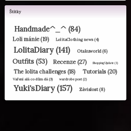
Štítky
Handmade^_^
(84)
Loli mánie
(19)
LolitaClothing news
(4)
LolitaDiary
(141)
Otakuworld
(6)
Outfits
(53)
Recenze
(27)
ShoppingUpdate
(1)
Tutorials
(20)
The lolita challenges
(18)
Vaření alá co dům dá
(3)
wardrobe post
(2)
Yuki'sDiary
(157)
Závislost
(8)