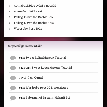
Comeback blogování a Rockáč
Animefest 2025 a tak…
Falling Down the Rabbit Hole
Falling Down the Rabbit Hole
Wardrobe Post 2024
Nejnovější komentáře
Yuki
:
Sweet Lolita Makeup Tutorial
Sage Jay
:
Sweet Lolita Makeup Tutorial
Pavel Jůza
:
O mně
Yuki
:
Wardrobe post 2023 neexistuje
Yuki
:
Labyrinth of Dreams Helsinki Pt1.