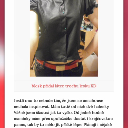
blesk přidal látce trochu lesku XD
Jestli ono to nebude tím, že jsem se annahouse
nechala inspirovat. Mám totiž od nich dvě halenky.
Vážně jsem šťastná jak to vyšlo. Od jedné hodné
maminky mám přes spolužačku dostat i krejčovskou
pannu, tak by to mělo jít příště lépe. Plánuji i nějaké