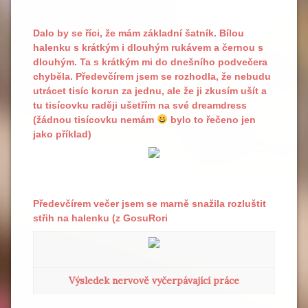
Dalo by se říci, že mám základní šatník. Bílou
halenku s krátkým i dlouhým rukávem a černou s
dlouhým. Ta s krátkým mi do dnešního podvečera
chyběla. Předevčírem jsem se rozhodla, že nebudu
utrácet tisíc korun za jednu, ale že ji zkusím ušít a
tu tisícovku raději ušetřím na své dreamdress
(žádnou tisícovku nemám
bylo to řečeno jen
jako příklad)
Předevčírem večer jsem se marně snažila rozluštit
střih na halenku (z GosuRori
Výsledek nervově vyčerpávající práce