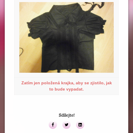
Zatím jen položená krajka, aby se zjistilo, jak
to bude vypadat.
Sdílejte!
Facebook
Twitter
LinkedIn