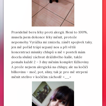
Pravidelně beru léky proti alergii. Není to 100%,
musela jsem dokonce léky měnit, protože
nepomohy. Vyrážka mi zmizela, zánět spojivek taky,
jen mě pořád trápí ucpaný nos a při větší
koncentraci miunky chlupů u mě v posteli mám
docela slušný záchvat dráždivého kašle, takže
pomalu každé 2 – 3 dny měním komplet lůžkoviny.
A prože nejsem alergická na chlupy, ale na kočičí
bílkovinu – moč, pot, sliny, tak je pro mě utrpení
měnit stelivo v kočičím záchodě >__<