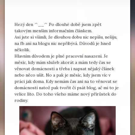
Hezý den ^__^ Po dlouhé době jsem zpět
takovým menším informačním článkem.
Asi jste si všimli, že dlouhou dobu nic nepíšu, nešiju,
na fb ani na blogu nic nepřibývá. Důvodů je hned
několik.
Hlavním důvodem je plné pracovní nasazení. Je
měsíc, kdy mám služeb akorát a mám tedy čas se
věnovat domácnosti a třeba i napsat nějaký článek
nebo něco ušít. No a pak je měsíc, kdy jsem víc v
práci jak doma. Kdy nemám čas ani na to věnovat se
domácnosti natož pak tvořit či psát blog, ač mi to je
velice líto. Do toho všeho máme nový přírůstek do
rodiny.