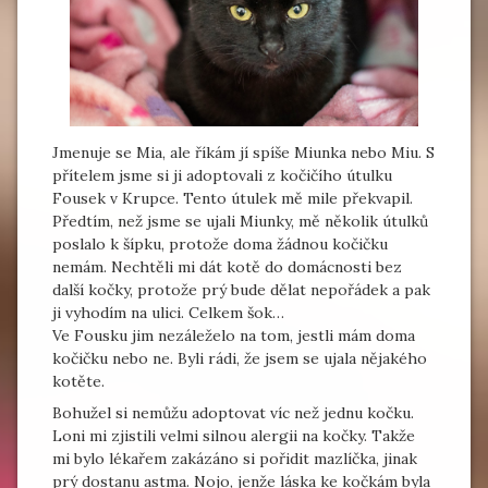
Jmenuje se Mia, ale říkám jí spíše Miunka nebo Miu. S
přítelem jsme si ji adoptovali z kočičího útulku
Fousek v Krupce. Tento útulek mě mile překvapil.
Předtím, než jsme se ujali Miunky, mě několik útulků
poslalo k šípku, protože doma žádnou kočičku
nemám. Nechtěli mi dát kotě do domácnosti bez
další kočky, protože prý bude dělat nepořádek a pak
ji vyhodím na ulici. Celkem šok…
Ve Fousku jim nezáleželo na tom, jestli mám doma
kočičku nebo ne. Byli rádi, že jsem se ujala nějakého
kotěte.
Bohužel si nemůžu adoptovat víc než jednu kočku.
Loni mi zjistili velmi silnou alergii na kočky. Takže
mi bylo lékařem zakázáno si pořidit mazlíčka, jinak
prý dostanu astma. Nojo, jenže láska ke kočkám byla