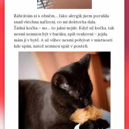
Zahrávám si s ohněm… Jako alergik jsem porušila
snad všechna nařízení, co mi doktorka dala.
Žádná kočka – no… to jaksi nejde. Když už kočka, tak
nesmí semnou být v baráku, spíš venkovní – jejda,
mám ji v bytě. A už vůbec nesmí pobývat v místnosti
kde spím, natož semnou spát v posteli.