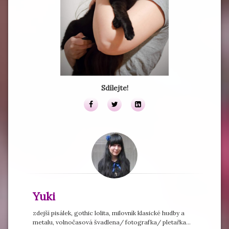
Sdílejte!
Facebook
Twitter
LinkedIn
Yuki
zdejší pisálek, gothic lolita, milovník klasické hudby a
metalu, volnočasová švadlena/ fotografka/ pletařka...