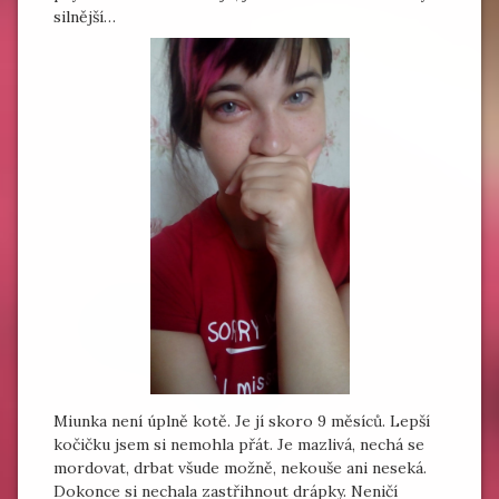
silnější…
Miunka není úplně kotě. Je jí skoro 9 měsíců. Lepší
kočičku jsem si nemohla přát. Je mazlivá, nechá se
mordovat, drbat všude možně, nekouše ani neseká.
Dokonce si nechala zastřihnout drápky. Neničí