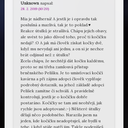
Unknown
napsal:
28. 2. 2019 (10:20)
Mia je nádherná! A jestli je i opravdu tak
poslušná a mazlivá, tak je to poklad.♥
Reakce útulků je strašlivá. Chápu jejich obavy,
ale uvést to jako důvod toho, proč ti kočičku
nedají? :O A jak má člověk získat kočky dvě,
když mu nevydají ani jednu, a on si je nechce
brát odjinud než z útulku?
Zcela chápu, že nechtějí dát kočku každému,
proto se mi třeba zamlouvá přístup
brněnského Pelíšku. Je to umisťovací kočičí
kavárna a při zájmu adopci člověk vyplňuje
podrobný dotazník, na jehož základě adopci
Pelíšek zamítne či schválí. A pravidelně
kontrolují, jestli je o kočičku dobře
postaráno. Kočičky se tam ani neohřejí, jak
rychle jsou adoptované.:-) Některé útulky
dělají něco podobného. Narazila jsem na
jeden, kde kočičku neadoptuješ, ale bydlí u
tebe, i když stále patří jim. Takže podepíšeš