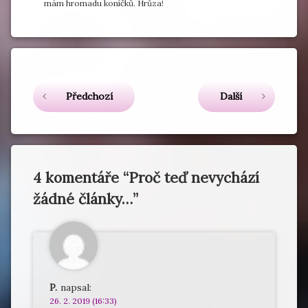
mám hromadu koníčků. Hrůza!
Čtěte dál
Předchozí
Další
4 komentáře “
Proč teď nevychází
žádné články…
”
P.
napsal:
26. 2. 2019 (16:33)