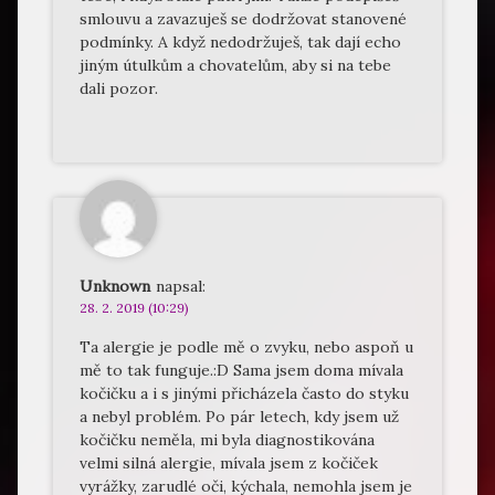
smlouvu a zavazuješ se dodržovat stanovené
podmínky. A když nedodržuješ, tak dají echo
jiným útulkům a chovatelům, aby si na tebe
dali pozor.
Unknown
napsal:
28. 2. 2019 (10:29)
Ta alergie je podle mě o zvyku, nebo aspoň u
mě to tak funguje.:D Sama jsem doma mívala
kočičku a i s jinými přicházela často do styku
a nebyl problém. Po pár letech, kdy jsem už
kočičku neměla, mi byla diagnostikována
velmi silná alergie, mívala jsem z kočiček
vyrážky, zarudlé oči, kýchala, nemohla jsem je